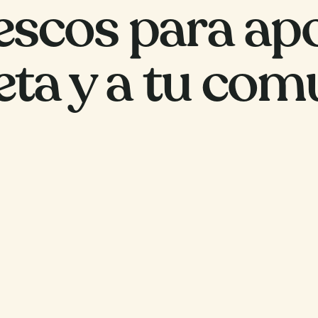
rescos para
ap
eta y a
tu com