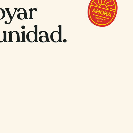
oyar
unidad.