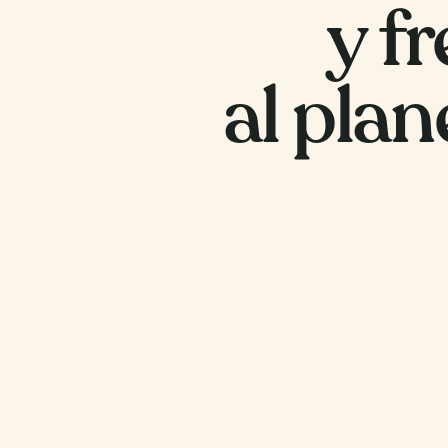
y f
al plan