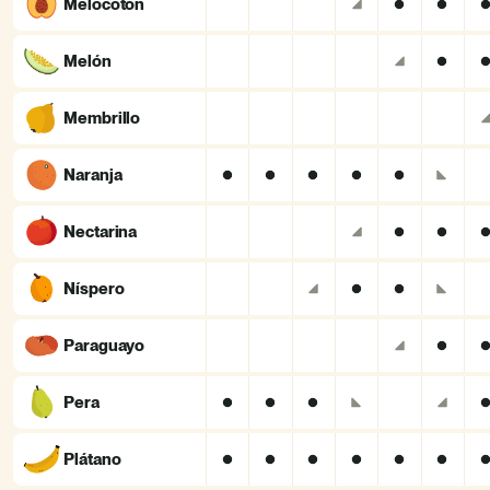
Melocotón
Melón
Membrillo
Naranja
Nectarina
Níspero
Paraguayo
Pera
Plátano