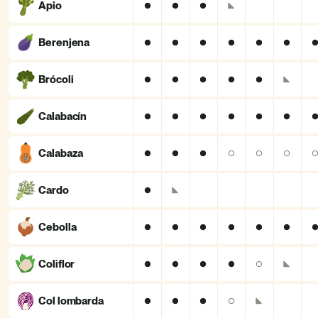
Apio
Berenjena
Brócoli
Calabacín
Calabaza
Cardo
Cebolla
Coliflor
Col lombarda