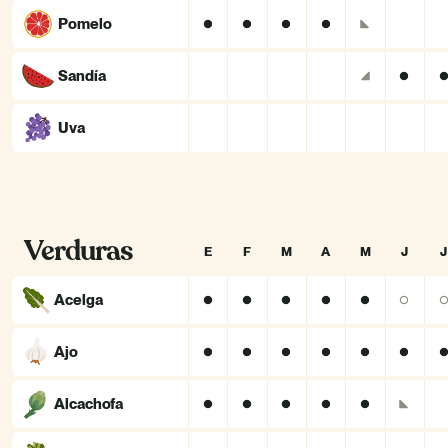
Pomelo
Sandía
Uva
Verduras
E
F
M
A
M
J
J
Acelga
Ajo
Alcachofa