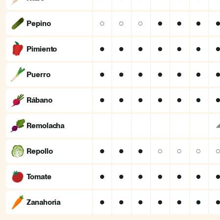
Pepino
Pimiento
Puerro
Rábano
Remolacha
Repollo
Tomate
Zanahoria