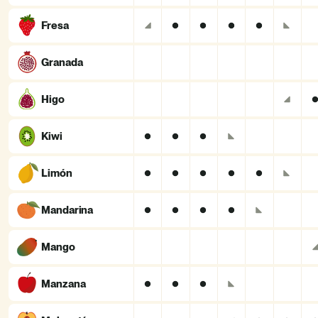
Fresa
Granada
Higo
Kiwi
Limón
Mandarina
Mango
Manzana