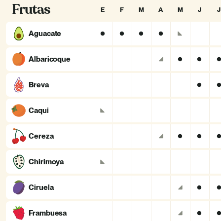
Frutas
E
F
M
A
M
J
J
Aguacate
Albaricoque
Breva
Caqui
Cereza
Chirimoya
Ciruela
Frambuesa