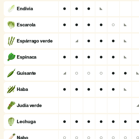
Endivia
Escarola
Espárrago verde
Espinaca
Guisante
Haba
Judía verde
Lechuga
Nabo